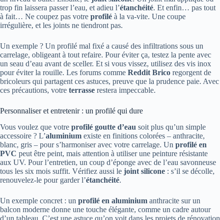
trop fin laissera passer l’eau, et adieu l’
étanchéité
. Et enfin… pas tout
à fait… Ne coupez pas votre
profilé
à la va-vite. Une coupe
irrégulière, et les joints ne tiendront pas.
Un exemple ? Un profilé mal fixé a causé des infiltrations sous un
carrelage, obligeant à tout refaire. Pour éviter ça, testez la pente avec
un seau d’eau avant de sceller. Et si vous vissez, utilisez des vis inox
pour éviter la rouille. Les forums comme
Reddit Brico
regorgent de
bricoleurs qui partagent ces astuces, preuve que la prudence paie. Avec
ces précautions, votre
terrasse
restera impeccable.
Personnaliser et entretenir : un profilé qui dure
Vous voulez que votre
profilé goutte d’eau
soit plus qu’un simple
accessoire ? L’
aluminium
existe en finitions colorées – anthracite,
blanc, gris – pour s’harmoniser avec votre carrelage. Un
profilé en
PVC
peut être peint, mais attention à utiliser une peinture résistante
aux UV. Pour l’entretien, un coup d’éponge avec de l’eau savonneuse
tous les six mois suffit. Vérifiez aussi le
joint silicone
: s’il se décolle,
renouvelez-le pour garder l’
étanchéité
.
Un exemple concret : un
profilé en aluminium
anthracite sur un
balcon moderne donne une touche élégante, comme un cadre autour
d’un tableau. C’est une astuce qu’on voit dans les projets de rénovation