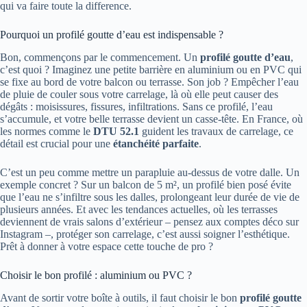
qui va faire toute la difference.
Pourquoi un profilé goutte d’eau est indispensable ?
Bon, commençons par le commencement. Un
profilé goutte d’eau
,
c’est quoi ? Imaginez une petite barrière en aluminium ou en PVC qui
se fixe au bord de votre balcon ou terrasse. Son job ? Empêcher l’eau
de pluie de couler sous votre carrelage, là où elle peut causer des
dégâts : moisissures, fissures, infiltrations. Sans ce profilé, l’eau
s’accumule, et votre belle terrasse devient un casse-tête. En France, où
les normes comme le
DTU 52.1
guident les travaux de carrelage, ce
détail est crucial pour une
étanchéité parfaite
.
C’est un peu comme mettre un parapluie au-dessus de votre dalle. Un
exemple concret ? Sur un balcon de 5 m², un profilé bien posé évite
que l’eau ne s’infiltre sous les dalles, prolongeant leur durée de vie de
plusieurs années. Et avec les tendances actuelles, où les terrasses
deviennent de vrais salons d’extérieur – pensez aux comptes déco sur
Instagram –, protéger son carrelage, c’est aussi soigner l’esthétique.
Prêt à donner à votre espace cette touche de pro ?
Choisir le bon profilé : aluminium ou PVC ?
Avant de sortir votre boîte à outils, il faut choisir le bon
profilé goutte