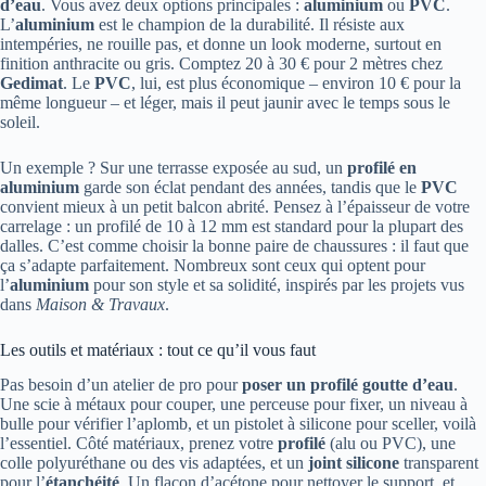
d’eau
. Vous avez deux options principales :
aluminium
ou
PVC
.
L’
aluminium
est le champion de la durabilité. Il résiste aux
intempéries, ne rouille pas, et donne un look moderne, surtout en
finition anthracite ou gris. Comptez 20 à 30 € pour 2 mètres chez
Gedimat
. Le
PVC
, lui, est plus économique – environ 10 € pour la
même longueur – et léger, mais il peut jaunir avec le temps sous le
soleil.
Un exemple ? Sur une terrasse exposée au sud, un
profilé en
aluminium
garde son éclat pendant des années, tandis que le
PVC
convient mieux à un petit balcon abrité. Pensez à l’épaisseur de votre
carrelage : un profilé de 10 à 12 mm est standard pour la plupart des
dalles. C’est comme choisir la bonne paire de chaussures : il faut que
ça s’adapte parfaitement. Nombreux sont ceux qui optent pour
l’
aluminium
pour son style et sa solidité, inspirés par les projets vus
dans
Maison & Travaux
.
Les outils et matériaux : tout ce qu’il vous faut
Pas besoin d’un atelier de pro pour
poser un profilé goutte d’eau
.
Une scie à métaux pour couper, une perceuse pour fixer, un niveau à
bulle pour vérifier l’aplomb, et un pistolet à silicone pour sceller, voilà
l’essentiel. Côté matériaux, prenez votre
profilé
(alu ou PVC), une
colle polyuréthane ou des vis adaptées, et un
joint silicone
transparent
pour l’
étanchéité
. Un flacon d’acétone pour nettoyer le support, et