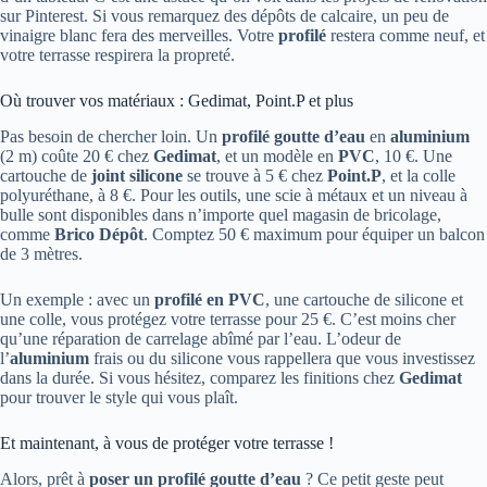
sur Pinterest. Si vous remarquez des dépôts de calcaire, un peu de
vinaigre blanc fera des merveilles. Votre
profilé
restera comme neuf, et
votre terrasse respirera la propreté.
Où trouver vos matériaux : Gedimat, Point.P et plus
Pas besoin de chercher loin. Un
profilé goutte d’eau
en
aluminium
(2 m) coûte 20 € chez
Gedimat
, et un modèle en
PVC
, 10 €. Une
cartouche de
joint silicone
se trouve à 5 € chez
Point.P
, et la colle
polyuréthane, à 8 €. Pour les outils, une scie à métaux et un niveau à
bulle sont disponibles dans n’importe quel magasin de bricolage,
comme
Brico Dépôt
. Comptez 50 € maximum pour équiper un balcon
de 3 mètres.
Un exemple : avec un
profilé en PVC
, une cartouche de silicone et
une colle, vous protégez votre terrasse pour 25 €. C’est moins cher
qu’une réparation de carrelage abîmé par l’eau. L’odeur de
l’
aluminium
frais ou du silicone vous rappellera que vous investissez
dans la durée. Si vous hésitez, comparez les finitions chez
Gedimat
pour trouver le style qui vous plaît.
Et maintenant, à vous de protéger votre terrasse !
Alors, prêt à
poser un profilé goutte d’eau
? Ce petit geste peut