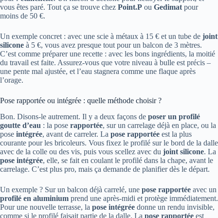
vous êtes paré. Tout ça se trouve chez
Point.P
ou
Gedimat
pour
moins de 50 €.
Un exemple concret : avec une scie à métaux à 15 € et un tube de
joint
silicone
à 5 €, vous avez presque tout pour un balcon de 3 mètres.
C’est comme préparer une recette : avec les bons ingrédients, la moitié
du travail est faite. Assurez-vous que votre niveau à bulle est précis –
une pente mal ajustée, et l’eau stagnera comme une flaque après
l’orage.
Pose rapportée ou intégrée : quelle méthode choisir ?
Bon. Disons-le autrement. Il y a deux façons de
poser un profilé
goutte d’eau
: la pose
rapportée
, sur un carrelage déjà en place, ou la
pose
intégrée
, avant de carreler. La
pose rapportée
est la plus
courante pour les bricoleurs. Vous fixez le profilé sur le bord de la dalle
avec de la colle ou des vis, puis vous scellez avec du
joint silicone
. La
pose intégrée
, elle, se fait en coulant le profilé dans la chape, avant le
carrelage. C’est plus pro, mais ça demande de planifier dès le départ.
Un exemple ? Sur un balcon déjà carrelé, une
pose rapportée
avec un
profilé en aluminium
prend une après-midi et protège immédiatement.
Pour une nouvelle terrasse, la
pose intégrée
donne un rendu invisible,
comme si le profilé faisait partie de la dalle. La
pose rapportée
est