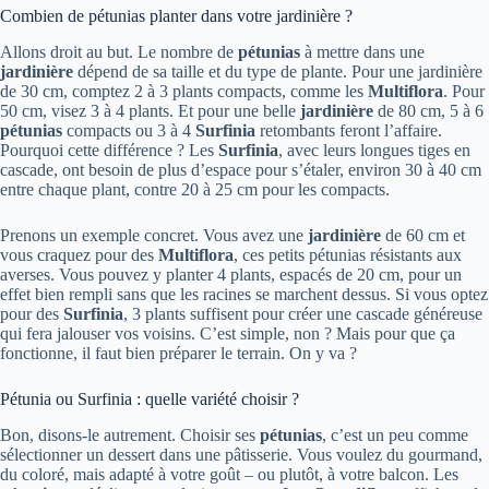
Combien de pétunias planter dans votre jardinière ?
Allons droit au but. Le nombre de
pétunias
à mettre dans une
jardinière
dépend de sa taille et du type de plante. Pour une jardinière
de 30 cm, comptez 2 à 3 plants compacts, comme les
Multiflora
. Pour
50 cm, visez 3 à 4 plants. Et pour une belle
jardinière
de 80 cm, 5 à 6
pétunias
compacts ou 3 à 4
Surfinia
retombants feront l’affaire.
Pourquoi cette différence ? Les
Surfinia
, avec leurs longues tiges en
cascade, ont besoin de plus d’espace pour s’étaler, environ 30 à 40 cm
entre chaque plant, contre 20 à 25 cm pour les compacts.
Prenons un exemple concret. Vous avez une
jardinière
de 60 cm et
vous craquez pour des
Multiflora
, ces petits pétunias résistants aux
averses. Vous pouvez y planter 4 plants, espacés de 20 cm, pour un
effet bien rempli sans que les racines se marchent dessus. Si vous optez
pour des
Surfinia
, 3 plants suffisent pour créer une cascade généreuse
qui fera jalouser vos voisins. C’est simple, non ? Mais pour que ça
fonctionne, il faut bien préparer le terrain. On y va ?
Pétunia ou Surfinia : quelle variété choisir ?
Bon, disons-le autrement. Choisir ses
pétunias
, c’est un peu comme
sélectionner un dessert dans une pâtisserie. Vous voulez du gourmand,
du coloré, mais adapté à votre goût – ou plutôt, à votre balcon. Les