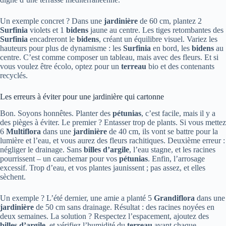
Un exemple concret ? Dans une
jardinière
de 60 cm, plantez 2
Surfinia
violets et 1
bidens
jaune au centre. Les tiges retombantes des
Surfinia
encadreront le
bidens
, créant un équilibre visuel. Variez les
hauteurs pour plus de dynamisme : les
Surfinia
en bord, les
bidens
au
centre. C’est comme composer un tableau, mais avec des fleurs. Et si
vous voulez être écolo, optez pour un
terreau
bio et des contenants
recyclés.
Les erreurs à éviter pour une jardinière qui cartonne
Bon. Soyons honnêtes. Planter des
pétunias
, c’est facile, mais il y a
des pièges à éviter. Le premier ? Entasser trop de plants. Si vous mettez
6
Multiflora
dans une
jardinière
de 40 cm, ils vont se battre pour la
lumière et l’eau, et vous aurez des fleurs rachitiques. Deuxième erreur :
négliger le drainage. Sans
billes d’argile
, l’eau stagne, et les racines
pourrissent – un cauchemar pour vos
pétunias
. Enfin, l’arrosage
excessif. Trop d’eau, et vos plantes jaunissent ; pas assez, et elles
sèchent.
Un exemple ? L’été dernier, une amie a planté 5
Grandiflora
dans une
jardinière
de 50 cm sans drainage. Résultat : des racines noyées en
deux semaines. La solution ? Respectez l’espacement, ajoutez des
billes d’argile
, et vérifiez l’humidité du
terreau
avant chaque