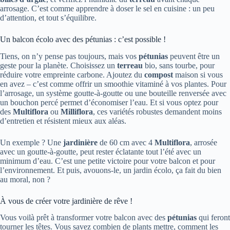
arrosage. C’est comme apprendre à doser le sel en cuisine : un peu
d’attention, et tout s’équilibre.
Un balcon écolo avec des pétunias : c’est possible !
Tiens, on n’y pense pas toujours, mais vos
pétunias
peuvent être un
geste pour la planète. Choisissez un
terreau
bio, sans tourbe, pour
réduire votre empreinte carbone. Ajoutez du
compost
maison si vous
en avez – c’est comme offrir un smoothie vitaminé à vos plantes. Pour
l’arrosage, un système goutte-à-goutte ou une bouteille renversée avec
un bouchon percé permet d’économiser l’eau. Et si vous optez pour
des
Multiflora
ou
Milliflora
, ces variétés robustes demandent moins
d’entretien et résistent mieux aux aléas.
Un exemple ? Une
jardinière
de 60 cm avec 4
Multiflora
, arrosée
avec un goutte-à-goutte, peut rester éclatante tout l’été avec un
minimum d’eau. C’est une petite victoire pour votre balcon et pour
l’environnement. Et puis, avouons-le, un jardin écolo, ça fait du bien
au moral, non ?
À vous de créer votre jardinière de rêve !
Vous voilà prêt à transformer votre balcon avec des
pétunias
qui feront
tourner les têtes. Vous savez combien de plants mettre, comment les