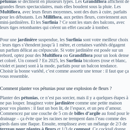
pétunias
se déclinent en plusieurs types. Les
Grandiflora
affichent de
grandes fleurs spectaculaires, mais elles boudent sous la pluie. Les
Multiflora
, avec leurs fleurs moyennes, sont des durs à cuire, parfaits
pour les débutants. Les
Milliflora
, aux petites fleurs, conviennent aux
mini-jardinières. Et les
Surfinia
? Ce sont les stars des balcons, avec
leurs tiges retombantes qui créent un effet cascade à tomber.
Pour une
jardinière
suspendue, les
Surfinia
sont votre meilleur choix
: leurs tiges s’étendent jusqu’à 1 mètre, et certaines variétés dégagent
un parfum délicat au crépuscule. Si votre jardinière est posée sur un
rebord, optez pour des
Multiflora
ou
Grandiflora
pour un look dense
et coloré. Un conseil ? En 2025, les
Surfinia
bicolores (rose et blanc,
violet et jaune) sont à la mode, parfaits pour un balcon tendance.
Choisir la bonne variété, c’est comme assortir une tenue : il faut que ça
vous ressemble.
Comment planter vos pétunias pour une explosion de fleurs ?
Planter des
pétunias
, ce n’est pas sorcier, mais il y a quelques étapes à
ne pas louper. Imaginez votre
jardinière
comme une petite maison
pour vos plantes : il faut un bon lit, de l’espace, et un peu d’amour.
Commencez par une couche de 5 cm de
billes d’argile
au fond pour le
drainage – ça évite que les racines ne trempent dans l’eau comme des
pieds dans une flaque. Ensuite, remplissez avec un mélange de 2/3 de
terreau pour plantes à fleurs
et 1/3 de
compost
. Ce cocktail donne