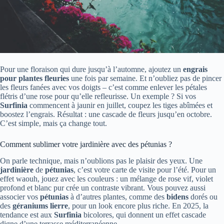
Pour une floraison qui dure jusqu’à l’automne, ajoutez un
engrais
pour plantes fleuries
une fois par semaine. Et n’oubliez pas de pincer
les fleurs fanées avec vos doigts – c’est comme enlever les pétales
flétris d’une rose pour qu’elle refleurisse. Un exemple ? Si vos
Surfinia
commencent à jaunir en juillet, coupez les tiges abîmées et
boostez l’engrais. Résultat : une cascade de fleurs jusqu’en octobre.
C’est simple, mais ça change tout.
Comment sublimer votre jardinière avec des pétunias ?
On parle technique, mais n’oublions pas le plaisir des yeux. Une
jardinière
de
pétunias
, c’est votre carte de visite pour l’été. Pour un
effet waouh, jouez avec les couleurs : un mélange de rose vif, violet
profond et blanc pur crée un contraste vibrant. Vous pouvez aussi
associer vos
pétunias
à d’autres plantes, comme des
bidens
dorés ou
des
géraniums lierre
, pour un look encore plus riche. En 2025, la
tendance est aux
Surfinia
bicolores, qui donnent un effet cascade
digne d’une terrasse méditerranéenne.