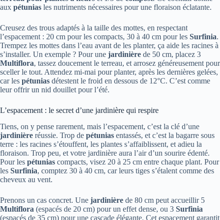
aux
pétunias
les nutriments nécessaires pour une floraison éclatante.
Creusez des trous adaptés à la taille des mottes, en respectant
l’espacement : 20 cm pour les compacts, 30 à 40 cm pour les
Surfinia
.
Trempez les mottes dans l’eau avant de les planter, ça aide les racines à
s’installer. Un exemple ? Pour une
jardinière
de 50 cm, placez 3
Multiflora
, tassez doucement le terreau, et arrosez généreusement pour
sceller le tout. Attendez mi-mai pour planter, après les dernières gelées,
car les
pétunias
détestent le froid en dessous de 12°C. C’est comme
leur offrir un nid douillet pour l’été.
L’espacement : le secret d’une jardinière qui respire
Tiens, on y pense rarement, mais l’espacement, c’est la clé d’une
jardinière
réussie. Trop de
pétunias
entassés, et c’est la bagarre sous
terre : les racines s’étouffent, les plantes s’affaiblissent, et adieu la
floraison. Trop peu, et votre jardinière aura l’air d’un sourire édenté.
Pour les
pétunias
compacts, visez 20 à 25 cm entre chaque plant. Pour
les
Surfinia
, comptez 30 à 40 cm, car leurs tiges s’étalent comme des
cheveux au vent.
Prenons un cas concret. Une
jardinière
de 80 cm peut accueillir 5
Multiflora
(espacés de 20 cm) pour un effet dense, ou 3
Surfinia
(espacés de 35 cm) pour une cascade élégante. Cet espacement garantit